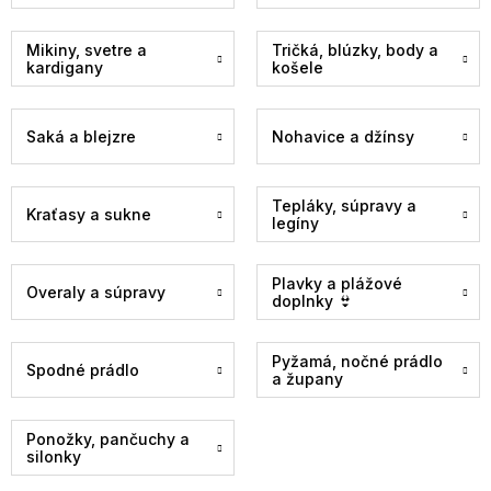
Mikiny, svetre a
Tričká, blúzky, body a
kardigany
košele
Saká a blejzre
Nohavice a džínsy
Tepláky, súpravy a
Kraťasy a sukne
legíny
Plavky a plážové
Overaly a súpravy
doplnky 👙
Pyžamá, nočné prádlo
Spodné prádlo
a župany
Ponožky, pančuchy a
silonky