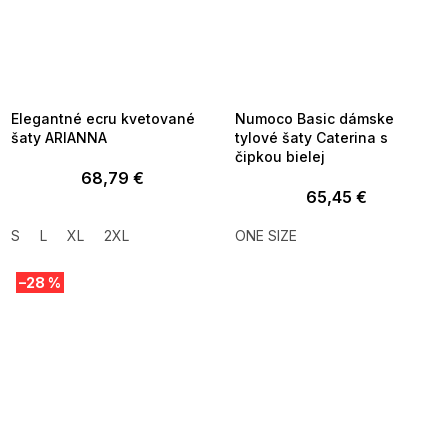
SUMMER SALE -35% ?
SUMMER SALE -35% ?
MMER35:35:EUR:P:f!2026-
G_SUMMER35:35:EUR:P:f!2026-
8-04-09:01,2026-08-10-
08-04-09:01,2026-08-10-
09:00
09:00
Elegantné ecru kvetované
Numoco Basic dámske
šaty ARIANNA
tylové šaty Caterina s
čipkou bielej
68,79 €
65,45 €
S
L
XL
2XL
ONE SIZE
–28 %