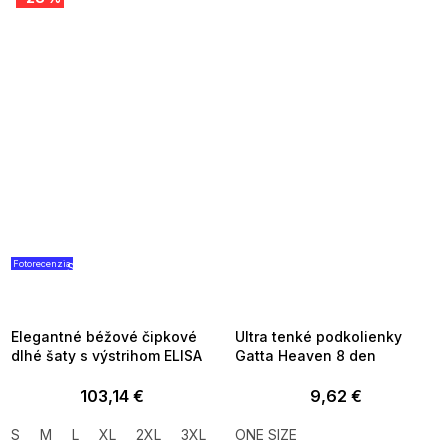
Fotorecenzia
SUMMER SALE -35% ?
SUMMER SALE -35% ?
G_SUMMER35:35:EUR:P:f!2026-
G_SUMMER35:35:EUR:P:f!2026-
08-04-09:01,2026-08-10-
08-04-09:01,2026-08-10-
09:00
09:00
Elegantné béžové čipkové
Ultra tenké podkolienky
dlhé šaty s výstrihom ELISA
Gatta Heaven 8 den
103,14 €
9,62 €
S
M
L
XL
2XL
3XL
ONE SIZE