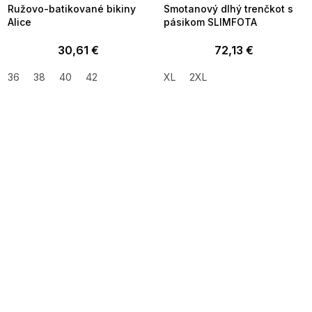
Ružovo-batikované bikiny
Smotanový dlhý trenčkot s
Alice
pásikom SLIMFOTA
30,61 €
72,13 €
36
38
40
42
XL
2XL
SUMMER SALE -35% ?
SUMMER SALE -35% ?
MMER35:35:EUR:P:f!2026-
G_SUMMER35:35:EUR:P:f!2026-