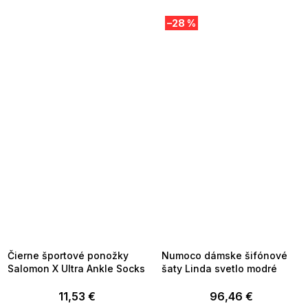
–28 %
SUMMER SALE -35% ?
SUMMER SALE -35% ?
MMER35:35:EUR:P:f!2026-
G_SUMMER35:35:EUR:P:f!2026-
8-04-09:01,2026-08-10-
08-04-09:01,2026-08-10-
09:00
09:00
Čierne športové ponožky
Numoco dámske šifónové
Salomon X Ultra Ankle Socks
šaty Linda svetlo modré
11,53 €
96,46 €