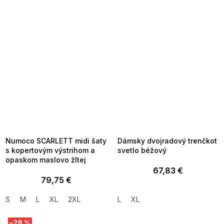
SUMMER SALE -35% ?
SUMMER SALE -35% ?
MMER35:35:EUR:P:f!2026-
G_SUMMER35:35:EUR:P:f!2026-
8-04-09:01,2026-08-10-
08-04-09:01,2026-08-10-
09:00
09:00
Numoco SCARLETT midi šaty
Dámsky dvojradový trenčkot
s kopertovým výstrihom a
svetlo béžový
opaskom maslovo žltej
67,83 €
79,75 €
S
M
L
XL
2XL
L
XL
–28 %