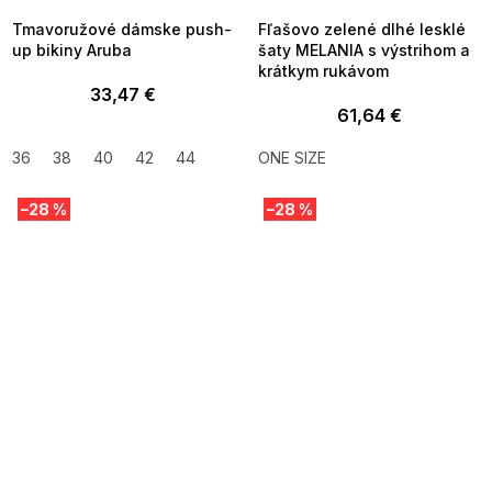
Tmavoružové dámske push-
Fľašovo zelené dlhé lesklé
up bikiny Aruba
šaty MELANIA s výstrihom a
krátkym rukávom
33,47 €
61,64 €
36
38
40
42
44
ONE SIZE
–28 %
–28 %