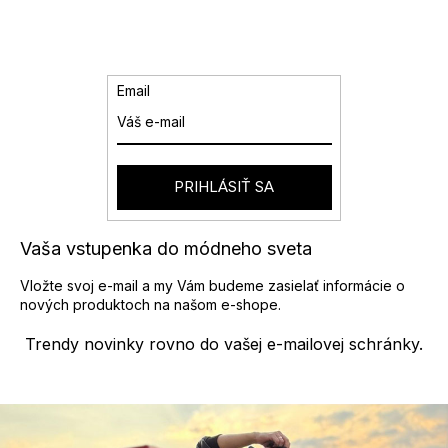
d
á
a
n
k
c
o
i
v
e
Email
a
p
n
r
i
v
e
k
y
PRIHLÁSIŤ SA
v
ý
p
Vaša vstupenka do módneho sveta
i
s
Vložte svoj e-mail a my Vám budeme zasielať informácie o
u
nových produktoch na našom e-shope.
Trendy novinky rovno do vašej e-mailovej schránky.