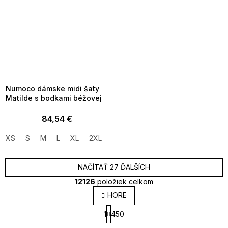
SUMMER SALE -35% ?
MMER35:35:EUR:P:f!2026-
8-04-09:01,2026-08-10-
09:00
Numoco dámske midi šaty
Matilde s bodkami béžovej
84,54 €
XS
S
M
L
XL
2XL
NAČÍTAŤ 27 ĎALŠÍCH
12126
položiek celkom
O
HORE
v
S
l
1
450
t
á
r