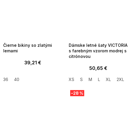
SUMMER SALE -35% ?
SUMMER SALE -35% ?
MMER35:35:EUR:P:f!2026-
G_SUMMER35:35:EUR:P:f!2026-
8-04-09:01,2026-08-10-
08-04-09:01,2026-08-10-
09:00
09:00
Čierne bikiny so zlatými
Dámske letné šaty VICTORIA
lemami
s farebným vzorom modrej s
citrónovou
39,21 €
50,65 €
36
40
XS
S
M
L
XL
2XL
–28 %