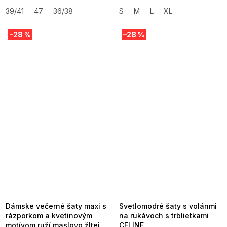
39/41
47
36/38
S
M
L
XL
–28 %
–28 %
SUMMER SALE -35% ?
SUMMER SALE -35% ?
MMER35:35:EUR:P:f!2026-
G_SUMMER35:35:EUR:P:f!2026-
8-04-09:01,2026-08-10-
08-04-09:01,2026-08-10-
09:00
09:00
Dámske večerné šaty maxi s
Svetlomodré šaty s volánmi
rázporkom a kvetinovým
na rukávoch s trblietkami
motívom ruží maslovo žltej
CELINE