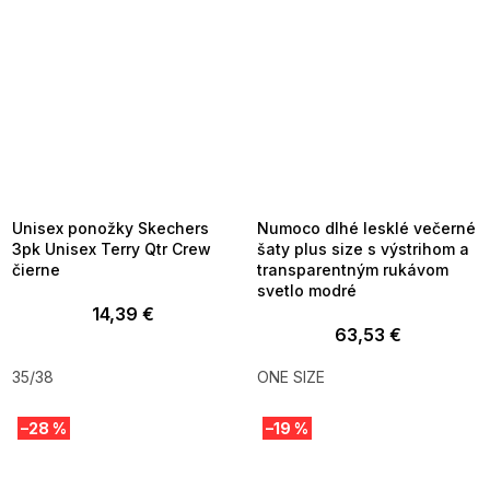
SUMMER SALE -35% ?
SUMMER SALE -35% ?
MMER35:35:EUR:P:f!2026-
G_SUMMER35:35:EUR:P:f!2026-
8-04-09:01,2026-08-10-
08-04-09:01,2026-08-10-
09:00
09:00
Unisex ponožky Skechers
Numoco dlhé lesklé večerné
3pk Unisex Terry Qtr Crew
šaty plus size s výstrihom a
čierne
transparentným rukávom
svetlo modré
14,39 €
63,53 €
35/38
ONE SIZE
–28 %
–19 %