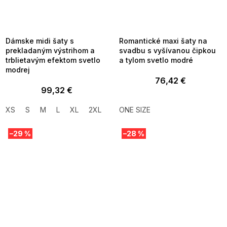
SUMMER SALE -35% ?
SUMMER SALE -35% ?
MMER35:35:EUR:P:f!2026-
G_SUMMER35:35:EUR:P:f!2026-
8-04-09:01,2026-08-10-
08-04-09:01,2026-08-10-
09:00
09:00
Dámske midi šaty s
Romantické maxi šaty na
prekladaným výstrihom a
svadbu s vyšívanou čipkou
trblietavým efektom svetlo
a tylom svetlo modré
modrej
76,42 €
99,32 €
XS
S
M
L
XL
2XL
ONE SIZE
–29 %
–28 %