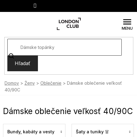
Prejsť
na
obsah
Hľadať
Domov
Ženy
Oblečenie
Dámske oblečenie veľkosť
40/90C
Dámske oblečenie veľkosť 40/90C
Bundy, kabáty a vesty
Šaty a tuniky 👗