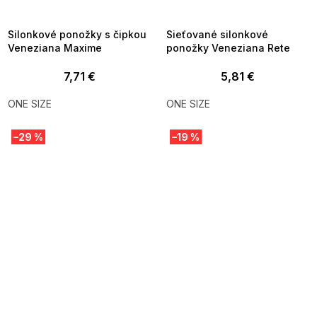
8-04-09:01,2026-08-10-
08-04-09:01,2026-08-10-
09:00
09:00
Silonkové ponožky s čipkou
Sieťované silonkové
Veneziana Maxime
ponožky Veneziana Rete
7,71 €
5,81 €
ONE SIZE
ONE SIZE
–29 %
–19 %