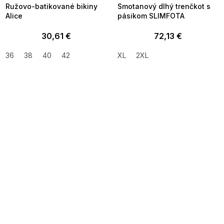
Ružovo-batikované bikiny
Smotanový dlhý trenčkot s
Alice
pásikom SLIMFOTA
30,61 €
72,13 €
36
38
40
42
XL
2XL
SUMMER SALE -35% ?
SUMMER SALE -35% ?
MMER35:35:EUR:P:f!2026-
G_SUMMER35:35:EUR:P:f!2026-