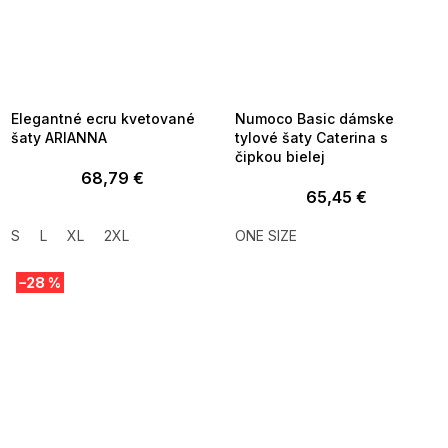
SUMMER SALE -35% ?
SUMMER SALE -35% ?
MMER35:35:EUR:P:f!2026-
G_SUMMER35:35:EUR:P:f!2026-
8-04-09:01,2026-08-10-
08-04-09:01,2026-08-10-
09:00
09:00
Elegantné ecru kvetované
Numoco Basic dámske
šaty ARIANNA
tylové šaty Caterina s
čipkou bielej
68,79 €
65,45 €
S
L
XL
2XL
ONE SIZE
–28 %