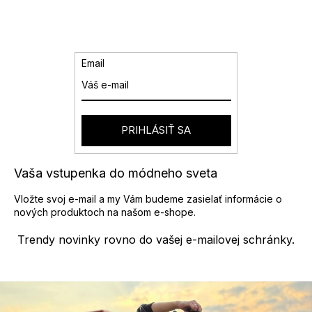
d
á
a
n
k
c
o
i
v
e
Email
a
p
n
r
i
v
e
k
y
PRIHLÁSIŤ SA
v
ý
p
Vaša vstupenka do módneho sveta
i
s
Vložte svoj e-mail a my Vám budeme zasielať informácie o
u
nových produktoch na našom e-shope.
Trendy novinky rovno do vašej e-mailovej schránky.