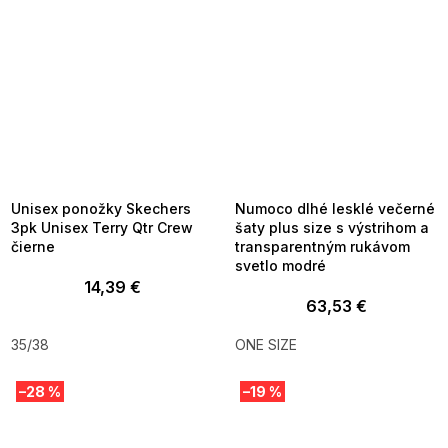
SUMMER SALE -35% ?
SUMMER SALE -35% ?
MMER35:35:EUR:P:f!2026-
G_SUMMER35:35:EUR:P:f!2026-
8-04-09:01,2026-08-10-
08-04-09:01,2026-08-10-
09:00
09:00
Unisex ponožky Skechers
Numoco dlhé lesklé večerné
3pk Unisex Terry Qtr Crew
šaty plus size s výstrihom a
čierne
transparentným rukávom
svetlo modré
14,39 €
63,53 €
35/38
ONE SIZE
–28 %
–19 %