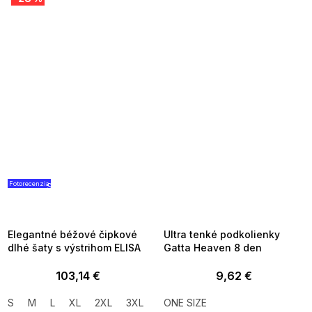
Fotorecenzia
SUMMER SALE -35% ?
SUMMER SALE -35% ?
G_SUMMER35:35:EUR:P:f!2026-
G_SUMMER35:35:EUR:P:f!2026-
08-04-09:01,2026-08-10-
08-04-09:01,2026-08-10-
09:00
09:00
Elegantné béžové čipkové
Ultra tenké podkolienky
dlhé šaty s výstrihom ELISA
Gatta Heaven 8 den
103,14 €
9,62 €
S
M
L
XL
2XL
3XL
ONE SIZE