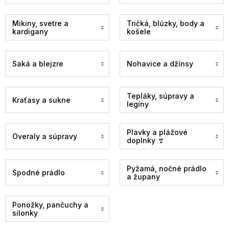
Mikiny, svetre a
Tričká, blúzky, body a
kardigany
košele
Saká a blejzre
Nohavice a džínsy
Tepláky, súpravy a
Kraťasy a sukne
legíny
Plavky a plážové
Overaly a súpravy
doplnky 👙
Pyžamá, nočné prádlo
Spodné prádlo
a župany
Ponožky, pančuchy a
silonky