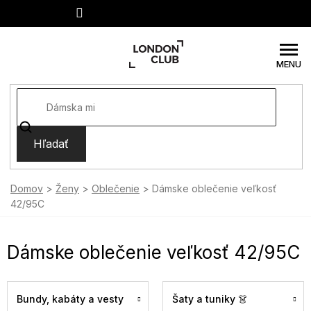
Prejsť
na
obsah
Hľadať
Domov
Ženy
Oblečenie
Dámske oblečenie veľkosť
42/95C
Dámske oblečenie veľkosť 42/95C
Bundy, kabáty a vesty
Šaty a tuniky 👗