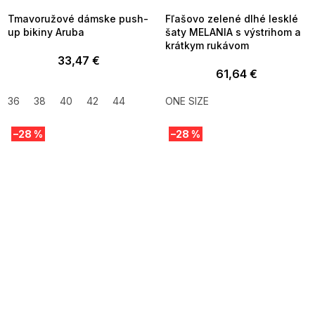
Tmavoružové dámske push-
Fľašovo zelené dlhé lesklé
up bikiny Aruba
šaty MELANIA s výstrihom a
krátkym rukávom
33,47 €
61,64 €
36
38
40
42
44
ONE SIZE
–28 %
–28 %