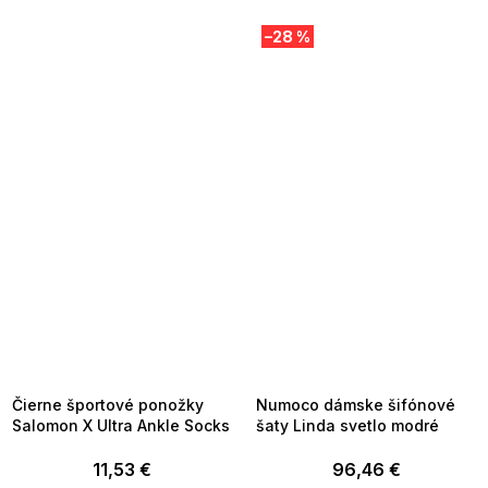
–28 %
SUMMER SALE -35% ?
SUMMER SALE -35% ?
MMER35:35:EUR:P:f!2026-
G_SUMMER35:35:EUR:P:f!2026-
8-04-09:01,2026-08-10-
08-04-09:01,2026-08-10-
09:00
09:00
Čierne športové ponožky
Numoco dámske šifónové
Salomon X Ultra Ankle Socks
šaty Linda svetlo modré
11,53 €
96,46 €