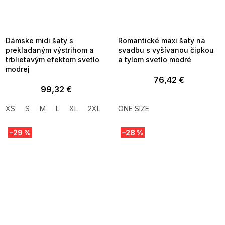
SUMMER SALE -35% ?
SUMMER SALE -35% ?
MMER35:35:EUR:P:f!2026-
G_SUMMER35:35:EUR:P:f!2026-
8-04-09:01,2026-08-10-
08-04-09:01,2026-08-10-
09:00
09:00
Dámske midi šaty s
Romantické maxi šaty na
prekladaným výstrihom a
svadbu s vyšívanou čipkou
trblietavým efektom svetlo
a tylom svetlo modré
modrej
76,42 €
99,32 €
XS
S
M
L
XL
2XL
ONE SIZE
–29 %
–28 %