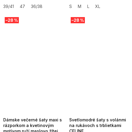
39/41
47
36/38
S
M
L
XL
–28 %
–28 %
SUMMER SALE -35% ?
SUMMER SALE -35% ?
MMER35:35:EUR:P:f!2026-
G_SUMMER35:35:EUR:P:f!2026-
8-04-09:01,2026-08-10-
08-04-09:01,2026-08-10-
09:00
09:00
Dámske večerné šaty maxi s
Svetlomodré šaty s volánmi
rázporkom a kvetinovým
na rukávoch s trblietkami
motívom ruží maslovo žltej
CELINE