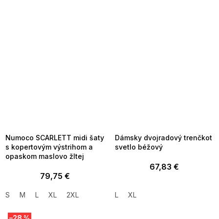
SUMMER SALE -35% ?
SUMMER SALE -35% ?
MMER35:35:EUR:P:f!2026-
G_SUMMER35:35:EUR:P:f!2026-
8-04-09:01,2026-08-10-
08-04-09:01,2026-08-10-
09:00
09:00
Numoco SCARLETT midi šaty
Dámsky dvojradový trenčkot
s kopertovým výstrihom a
svetlo béžový
opaskom maslovo žltej
67,83 €
79,75 €
S
M
L
XL
2XL
L
XL
–28 %