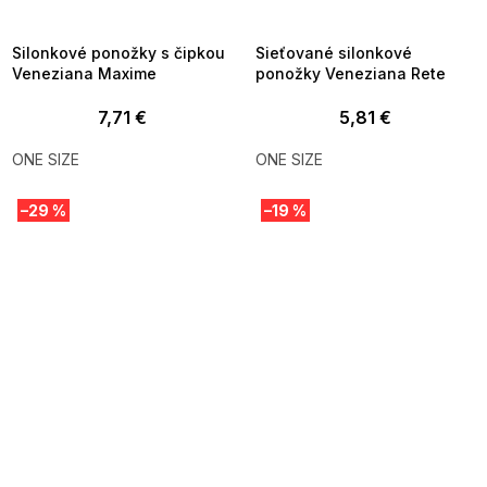
8-04-09:01,2026-08-10-
08-04-09:01,2026-08-10-
09:00
09:00
Silonkové ponožky s čipkou
Sieťované silonkové
Veneziana Maxime
ponožky Veneziana Rete
7,71 €
5,81 €
ONE SIZE
ONE SIZE
–29 %
–19 %