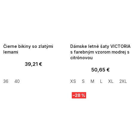
SUMMER SALE -35% ?
SUMMER SALE -35% ?
MMER35:35:EUR:P:f!2026-
G_SUMMER35:35:EUR:P:f!2026-
8-04-09:01,2026-08-10-
08-04-09:01,2026-08-10-
09:00
09:00
Čierne bikiny so zlatými
Dámske letné šaty VICTORIA
lemami
s farebným vzorom modrej s
citrónovou
39,21 €
50,65 €
36
40
XS
S
M
L
XL
2XL
–28 %