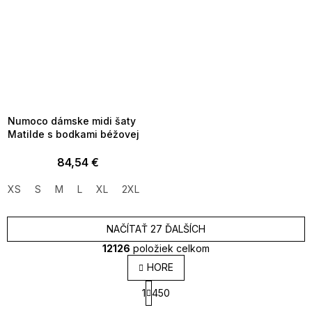
SUMMER SALE -35% ?
MMER35:35:EUR:P:f!2026-
8-04-09:01,2026-08-10-
09:00
Numoco dámske midi šaty
Matilde s bodkami béžovej
84,54 €
XS
S
M
L
XL
2XL
NAČÍTAŤ 27 ĎALŠÍCH
12126
položiek celkom
O
HORE
v
S
l
1
450
t
á
r