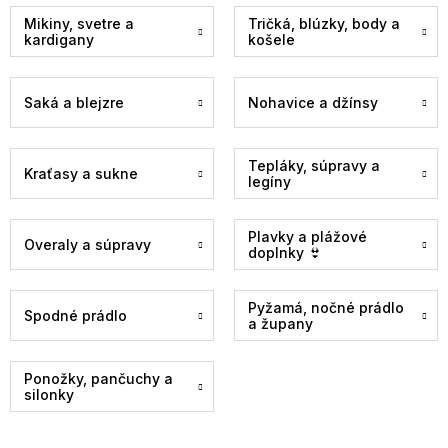
Mikiny, svetre a
Tričká, blúzky, body a
kardigany
košele
Saká a blejzre
Nohavice a džínsy
Tepláky, súpravy a
Kraťasy a sukne
legíny
Plavky a plážové
Overaly a súpravy
doplnky 👙
Pyžamá, nočné prádlo
Spodné prádlo
a župany
Ponožky, pančuchy a
silonky