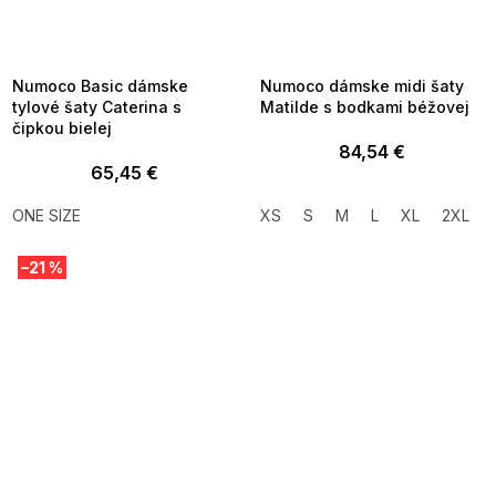
SUMMER SALE -35% ?
SUMMER SALE -35% ?
MMER35:35:EUR:P:f!2026-
G_SUMMER35:35:EUR:P:f!2026-
8-04-09:01,2026-08-10-
08-04-09:01,2026-08-10-
09:00
09:00
Numoco Basic dámske
Numoco dámske midi šaty
tylové šaty Caterina s
Matilde s bodkami béžovej
čipkou bielej
84,54 €
65,45 €
ONE SIZE
XS
S
M
L
XL
2XL
–21 %