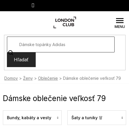
Prejsť
na
obsah
Hľadať
Domov
Ženy
Oblečenie
Dámske oblečenie veľkosť 79
Dámske oblečenie veľkosť 79
Bundy, kabáty a vesty
Šaty a tuniky 👗