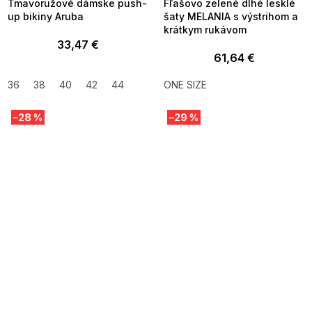
Tmavoružové dámske push-
Fľašovo zelené dlhé lesklé
up bikiny Aruba
šaty MELANIA s výstrihom a
krátkym rukávom
33,47 €
61,64 €
36
38
40
42
44
ONE SIZE
–28 %
–29 %
SUMMER SALE -35% ?
SUMMER SALE -35% ?