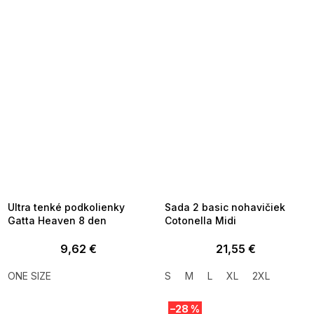
SUMMER SALE -35% ?
SUMMER SALE -35% ?
MMER35:35:EUR:P:f!2026-
G_SUMMER35:35:EUR:P:f!2026-
8-04-09:01,2026-08-10-
08-04-09:01,2026-08-10-
09:00
09:00
Ultra tenké podkolienky
Sada 2 basic nohavičiek
Gatta Heaven 8 den
Cotonella Midi
9,62 €
21,55 €
ONE SIZE
S
M
L
XL
2XL
–28 %