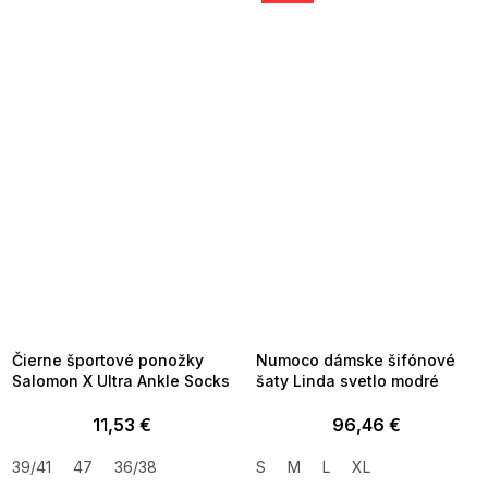
SUMMER SALE -35% ?
SUMMER SALE -35% ?
MMER35:35:EUR:P:f!2026-
G_SUMMER35:35:EUR:P:f!2026-
8-04-09:01,2026-08-10-
08-04-09:01,2026-08-10-
09:00
09:00
Čierne športové ponožky
Numoco dámske šifónové
Salomon X Ultra Ankle Socks
šaty Linda svetlo modré
11,53 €
96,46 €
39/41
47
36/38
S
M
L
XL