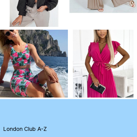
Z
á
p
ä
t
London Club A-Z
i