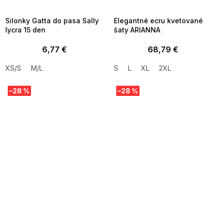
09:00
09:00
Silonky Gatta do pasa Sally
Elegantné ecru kvetované
lycra 15 den
šaty ARIANNA
6,77 €
68,79 €
XS/S
M/L
S
L
XL
2XL
–28 %
–28 %