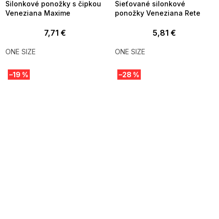
Silonkové ponožky s čipkou
Sieťované silonkové
Veneziana Maxime
ponožky Veneziana Rete
7,71 €
5,81 €
ONE SIZE
ONE SIZE
–19 %
–28 %
SUMMER SALE -35% ?
SUMMER SALE -35% ?
MMER35:35:EUR:P:f!2026-
G_SUMMER35:35:EUR:P:f!2026-
8-04-09:01,2026-08-10-
08-04-09:01,2026-08-10-