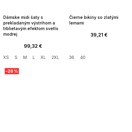
MMER35:35:EUR:P:f!2026-
G_SUMMER35:35:EUR:P:f!2026-
8-04-09:01,2026-08-10-
08-04-09:01,2026-08-10-
09:00
09:00
Dámske midi šaty s
Čierne bikiny so zlatými
prekladaným výstrihom a
lemami
trblietavým efektom svetlo
modrej
39,21 €
99,32 €
XS
S
M
L
XL
2XL
36
40
–28 %