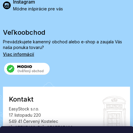
Instagram
Módne inšpirácie pre vás
Veľkoobchod
Prevádzkujete kamenný obchod alebo e-shop a zaujala Vás
naša ponuka tovaru?
Viac informácií
Kontakt
EasyStock s.r.o.
17. listopadu 220
549 41 Červený Kostelec
IČ: 07727402, DIČ: CZ07727402