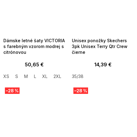
SUMMER SALE -35% ?
SUMMER SALE -35% ?
MMER35:35:EUR:P:f!2026-
G_SUMMER35:35:EUR:P:f!2026-
8-04-09:01,2026-08-10-
08-04-09:01,2026-08-10-
09:00
09:00
Dámske letné šaty VICTORIA
Unisex ponožky Skechers
s farebným vzorom modrej s
3pk Unisex Terry Qtr Crew
citrónovou
čierne
50,65 €
14,39 €
XS
S
M
L
XL
2XL
35/38
–28 %
–28 %