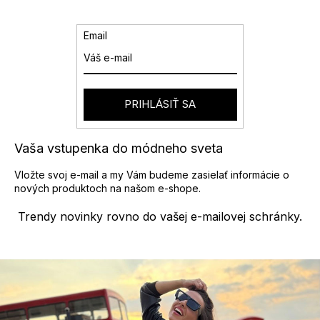
k
c
o
i
v
e
Email
a
p
n
r
i
v
e
k
y
PRIHLÁSIŤ SA
v
ý
p
Vaša vstupenka do módneho sveta
i
s
Vložte svoj e-mail a my Vám budeme zasielať informácie o
u
nových produktoch na našom e-shope.
Trendy novinky rovno do vašej e-mailovej schránky.