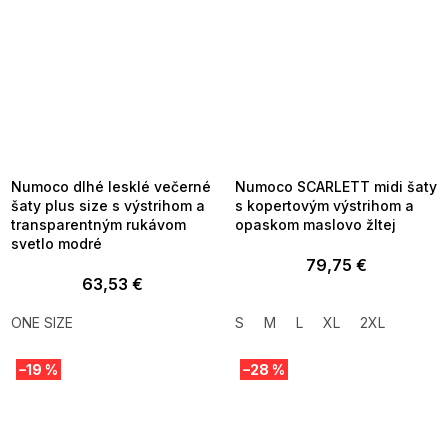
SUMMER SALE -35% ?
SUMMER SALE -35% ?
MMER35:35:EUR:P:f!2026-
G_SUMMER35:35:EUR:P:f!2026-
8-04-09:01,2026-08-10-
08-04-09:01,2026-08-10-
09:00
09:00
Numoco dlhé lesklé večerné
Numoco SCARLETT midi šaty
šaty plus size s výstrihom a
s kopertovým výstrihom a
transparentným rukávom
opaskom maslovo žltej
svetlo modré
79,75 €
63,53 €
ONE SIZE
S
M
L
XL
2XL
–19 %
–28 %