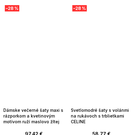
–28 %
–28 %
SUMMER SALE -35% ?
SUMMER SALE -35% ?
MMER35:35:EUR:P:f!2026-
G_SUMMER35:35:EUR:P:f!2026-
8-04-09:01,2026-08-10-
08-04-09:01,2026-08-10-
09:00
09:00
Dámske večerné šaty maxi s
Svetlomodré šaty s volánmi
rázporkom a kvetinovým
na rukávoch s trblietkami
motívom ruží maslovo žltej
CELINE
97,42 €
58,77 €