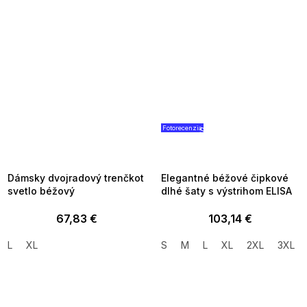
Fotorecenzia
SUMMER SALE -35% ?
SUMMER SALE -35% ?
MMER35:35:EUR:P:f!2026-
G_SUMMER35:35:EUR:P:f!2026
8-04-09:01,2026-08-10-
08-04-09:01,2026-08-10-
09:00
09:00
Dámsky dvojradový trenčkot
Elegantné béžové čipkové
svetlo béžový
dlhé šaty s výstrihom ELISA
67,83 €
103,14 €
L
XL
S
M
L
XL
2XL
3XL