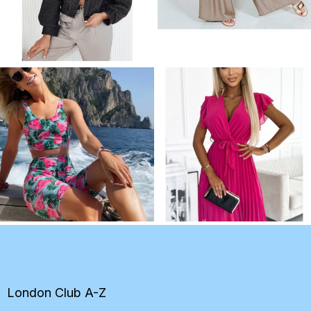
Z
á
p
ä
t
London Club A-Z
i