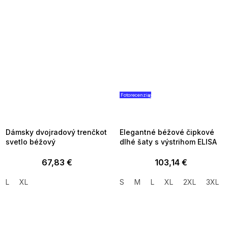
Fotorecenzia
SUMMER SALE -35% ?
SUMMER SALE -35% ?
MMER35:35:EUR:P:f!2026-
G_SUMMER35:35:EUR:P:f!2026
8-04-09:01,2026-08-10-
08-04-09:01,2026-08-10-
09:00
09:00
Dámsky dvojradový trenčkot
Elegantné béžové čipkové
svetlo béžový
dlhé šaty s výstrihom ELISA
67,83 €
103,14 €
L
XL
S
M
L
XL
2XL
3XL