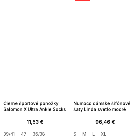
SUMMER SALE -35% ?
SUMMER SALE -35% ?
MMER35:35:EUR:P:f!2026-
G_SUMMER35:35:EUR:P:f!2026-
8-04-09:01,2026-08-10-
08-04-09:01,2026-08-10-
09:00
09:00
Čierne športové ponožky
Numoco dámske šifónové
Salomon X Ultra Ankle Socks
šaty Linda svetlo modré
11,53 €
96,46 €
39/41
47
36/38
S
M
L
XL