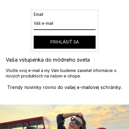
k
c
o
i
v
e
Email
a
p
n
r
i
v
e
k
y
PRIHLÁSIŤ SA
v
ý
p
Vaša vstupenka do módneho sveta
i
s
Vložte svoj e-mail a my Vám budeme zasielať informácie o
u
nových produktoch na našom e-shope.
Trendy novinky rovno do vašej e-mailovej schránky.