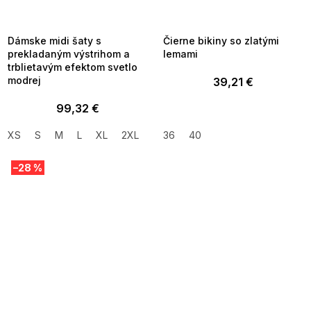
MMER35:35:EUR:P:f!2026-
G_SUMMER35:35:EUR:P:f!2026-
8-04-09:01,2026-08-10-
08-04-09:01,2026-08-10-
09:00
09:00
Dámske midi šaty s
Čierne bikiny so zlatými
prekladaným výstrihom a
lemami
trblietavým efektom svetlo
modrej
39,21 €
99,32 €
XS
S
M
L
XL
2XL
36
40
–28 %