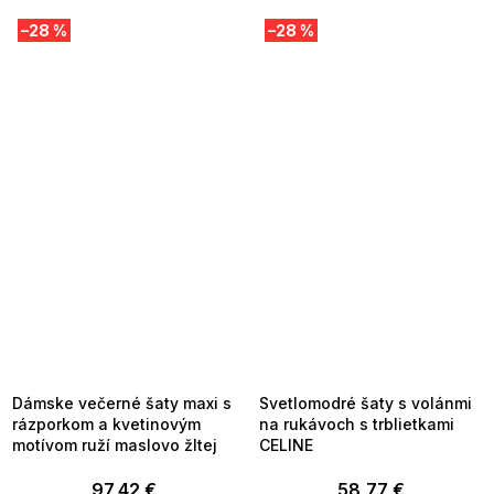
–28 %
–28 %
SUMMER SALE -35% ?
SUMMER SALE -35% ?
MMER35:35:EUR:P:f!2026-
G_SUMMER35:35:EUR:P:f!2026-
8-04-09:01,2026-08-10-
08-04-09:01,2026-08-10-
09:00
09:00
Dámske večerné šaty maxi s
Svetlomodré šaty s volánmi
rázporkom a kvetinovým
na rukávoch s trblietkami
motívom ruží maslovo žltej
CELINE
97,42 €
58,77 €