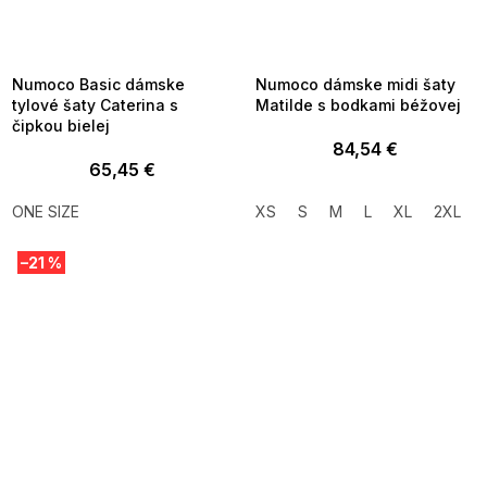
SUMMER SALE -35% ?
SUMMER SALE -35% ?
MMER35:35:EUR:P:f!2026-
G_SUMMER35:35:EUR:P:f!2026-
8-04-09:01,2026-08-10-
08-04-09:01,2026-08-10-
09:00
09:00
Numoco Basic dámske
Numoco dámske midi šaty
tylové šaty Caterina s
Matilde s bodkami béžovej
čipkou bielej
84,54 €
65,45 €
ONE SIZE
XS
S
M
L
XL
2XL
–21 %