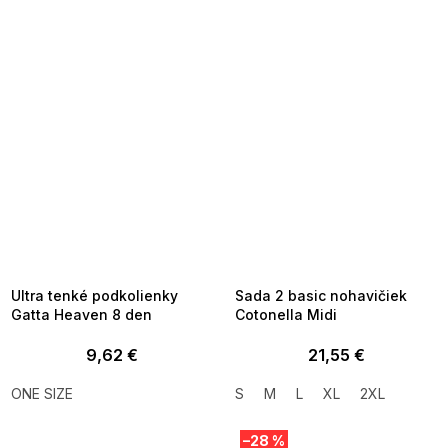
SUMMER SALE -35% ?
SUMMER SALE -35% ?
MMER35:35:EUR:P:f!2026-
G_SUMMER35:35:EUR:P:f!2026-
8-04-09:01,2026-08-10-
08-04-09:01,2026-08-10-
09:00
09:00
Ultra tenké podkolienky
Sada 2 basic nohavičiek
Gatta Heaven 8 den
Cotonella Midi
9,62 €
21,55 €
ONE SIZE
S
M
L
XL
2XL
–28 %