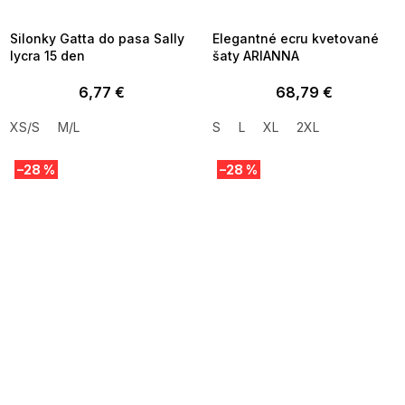
09:00
09:00
Silonky Gatta do pasa Sally
Elegantné ecru kvetované
lycra 15 den
šaty ARIANNA
6,77 €
68,79 €
XS/S
M/L
S
L
XL
2XL
–28 %
–28 %