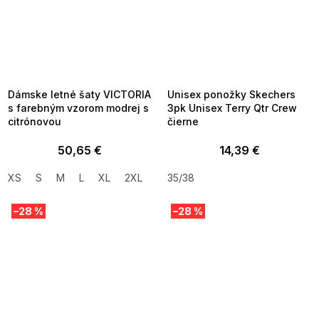
SUMMER SALE -35% ?
SUMMER SALE -35% ?
MMER35:35:EUR:P:f!2026-
G_SUMMER35:35:EUR:P:f!2026-
8-04-09:01,2026-08-10-
08-04-09:01,2026-08-10-
09:00
09:00
Dámske letné šaty VICTORIA
Unisex ponožky Skechers
s farebným vzorom modrej s
3pk Unisex Terry Qtr Crew
citrónovou
čierne
50,65 €
14,39 €
XS
S
M
L
XL
2XL
35/38
–28 %
–28 %