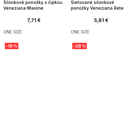
Silonkové ponožky s čipkou
Sieťované silonkové
Veneziana Maxime
ponožky Veneziana Rete
7,71 €
5,81 €
ONE SIZE
ONE SIZE
–19 %
–28 %
SUMMER SALE -35% ?
SUMMER SALE -35% ?
MMER35:35:EUR:P:f!2026-
G_SUMMER35:35:EUR:P:f!2026-
8-04-09:01,2026-08-10-
08-04-09:01,2026-08-10-