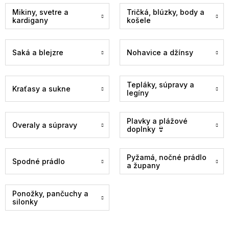
Mikiny, svetre a
Tričká, blúzky, body a
kardigany
košele
Saká a blejzre
Nohavice a džínsy
Tepláky, súpravy a
Kraťasy a sukne
legíny
Plavky a plážové
Overaly a súpravy
doplnky 👙
Pyžamá, nočné prádlo
Spodné prádlo
a župany
Ponožky, pančuchy a
silonky