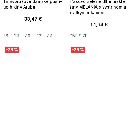
Tmavoružové dámske push-
Fľašovo zelené dlhé lesklé
up bikiny Aruba
šaty MELANIA s výstrihom a
krátkym rukávom
33,47 €
61,64 €
36
38
40
42
44
ONE SIZE
–28 %
–29 %
SUMMER SALE -35% ?
SUMMER SALE -35% ?