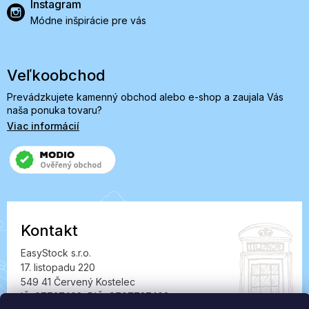
Instagram
Módne inšpirácie pre vás
Veľkoobchod
Prevádzkujete kamenný obchod alebo e-shop a zaujala Vás
naša ponuka tovaru?
Viac informácií
Kontakt
EasyStock s.r.o.
17. listopadu 220
549 41 Červený Kostelec
IČ: 07727402, DIČ: CZ07727402