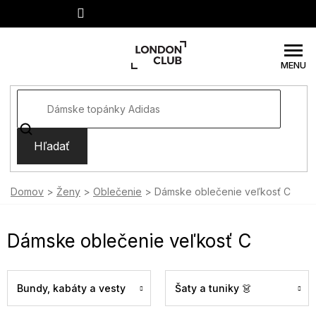
Prejsť
na
obsah
Hľadať
Domov
Ženy
Oblečenie
Dámske oblečenie veľkosť C
Dámske oblečenie veľkosť C
Bundy, kabáty a vesty
Šaty a tuniky 👗