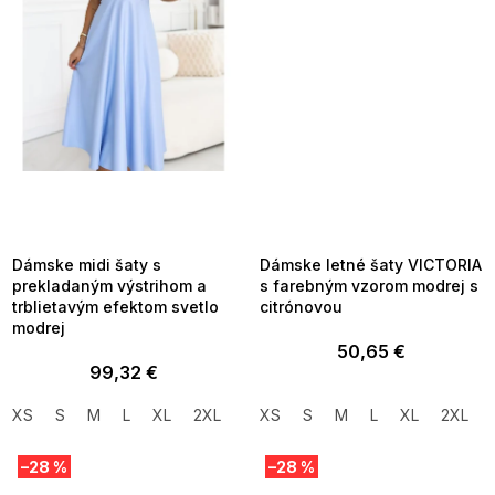
SUMMER SALE -35% ?
SUMMER SALE -35% ?
MMER35:35:EUR:P:f!2026-
G_SUMMER35:35:EUR:P:f!2026-
8-04-09:01,2026-08-10-
08-04-09:01,2026-08-10-
09:00
09:00
Dámske midi šaty s
Dámske letné šaty VICTORIA
prekladaným výstrihom a
s farebným vzorom modrej s
trblietavým efektom svetlo
citrónovou
modrej
50,65 €
99,32 €
XS
S
M
L
XL
2XL
XS
S
M
L
XL
2XL
–28 %
–28 %