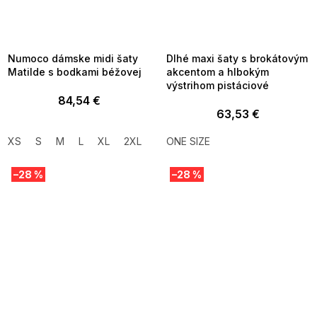
SUMMER SALE -35% ?
SUMMER SALE -35% ?
MMER35:35:EUR:P:f!2026-
G_SUMMER35:35:EUR:P:f!2026-
8-04-09:01,2026-08-10-
08-04-09:01,2026-08-10-
09:00
09:00
Numoco dámske midi šaty
Dlhé maxi šaty s brokátovým
Matilde s bodkami béžovej
akcentom a hlbokým
výstrihom pistáciové
84,54 €
63,53 €
XS
S
M
L
XL
2XL
ONE SIZE
–28 %
–28 %