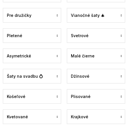
Pre družičky
Vianočné šaty 🎄
Pletené
Svetrové
Asymetrické
Malé čierne
Šaty na svadbu 💍
Džínsové
Košeľové
Plisované
Kvetované
Krajkové