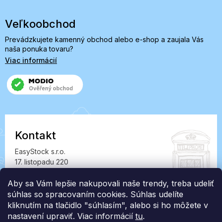
Veľkoobchod
Prevádzkujete kamenný obchod alebo e-shop a zaujala Vás
naša ponuka tovaru?
Viac informácií
Kontakt
EasyStock s.r.o.
17. listopadu 220
549 41 Červený Kostelec
IČ: 07727402, DIČ: CZ07727402
Aby sa Vám lepšie nakupovali naše trendy, treba udeliť
súhlas so spracovaním cookies. Súhlas udelíte
info@londonclub.sk
kliknutím na tlačidlo "súhlasím", alebo si ho môžete v
nastavení upraviť. Viac informácií
tu
.