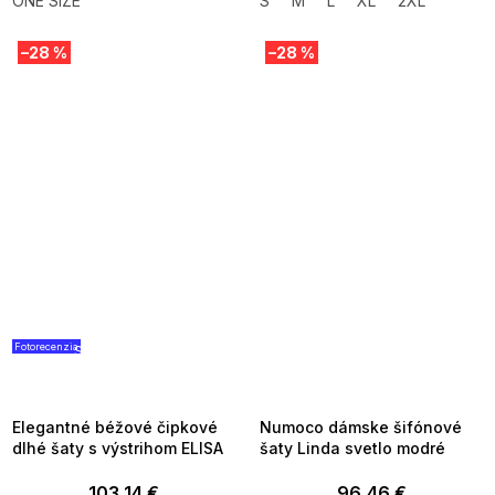
ONE SIZE
S
M
L
XL
2XL
–28 %
–28 %
Fotorecenzia
SUMMER SALE -35% ?
SUMMER SALE -35% ?
G_SUMMER35:35:EUR:P:f!2026-
G_SUMMER35:35:EUR:P:f!2026-
08-04-09:01,2026-08-10-
08-04-09:01,2026-08-10-
09:00
09:00
Elegantné béžové čipkové
Numoco dámske šifónové
dlhé šaty s výstrihom ELISA
šaty Linda svetlo modré
103,14 €
96,46 €