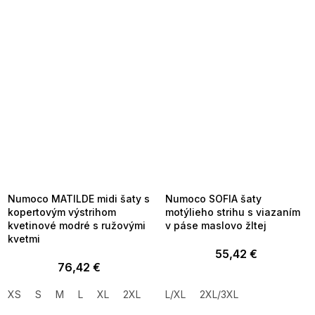
SUMMER SALE -35% ?
SUMMER SALE -35% ?
MMER35:35:EUR:P:f!2026-
G_SUMMER35:35:EUR:P:f!2026-
8-04-09:01,2026-08-10-
08-04-09:01,2026-08-10-
09:00
09:00
Numoco MATILDE midi šaty s
Numoco SOFIA šaty
kopertovým výstrihom
motýlieho strihu s viazaním
kvetinové modré s ružovými
v páse maslovo žltej
kvetmi
55,42 €
76,42 €
XS
S
M
L
XL
2XL
L/XL
2XL/3XL