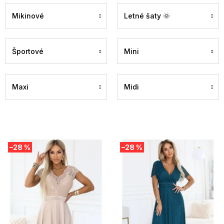
Mikinové
Letné šaty 🌞
Športové
Mini
Maxi
Midi
V
–28 %
–28 %
ý
p
i
s
p
r
o