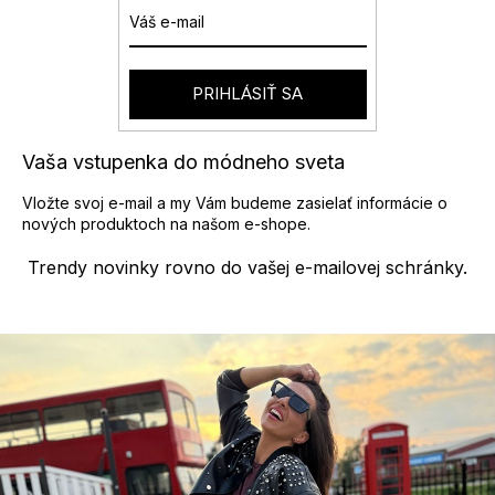
p
n
r
i
v
e
k
y
PRIHLÁSIŤ SA
v
ý
p
Vaša vstupenka do módneho sveta
i
s
Vložte svoj e-mail a my Vám budeme zasielať informácie o
u
nových produktoch na našom e-shope.
Trendy novinky rovno do vašej e-mailovej schránky.