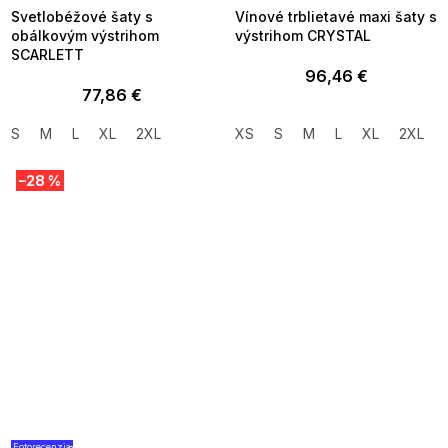
Svetlobéžové šaty s
Vínové trblietavé maxi šaty s
obálkovým výstrihom
výstrihom CRYSTAL
SCARLETT
96,46 €
77,86 €
S
M
L
XL
2XL
XS
S
M
L
XL
2XL
–28 %
Fotorecenzia