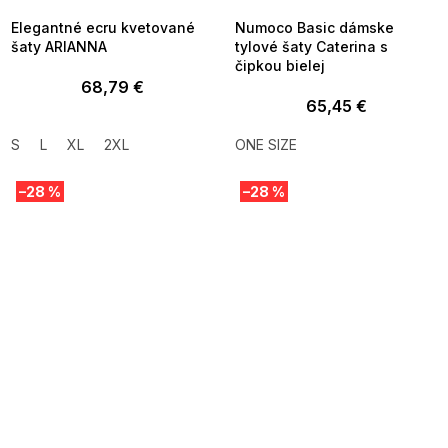
Elegantné ecru kvetované
Numoco Basic dámske
šaty ARIANNA
tylové šaty Caterina s
čipkou bielej
68,79 €
65,45 €
S
L
XL
2XL
ONE SIZE
–28 %
–28 %