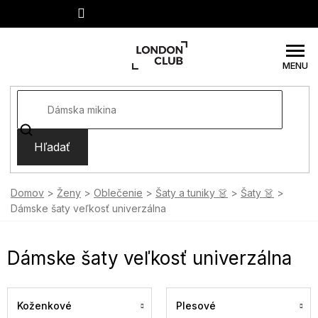
Prejsť
na
obsah
Hľadať
Domov
Ženy
Oblečenie
Šaty a tuniky 👗
Šaty 👗
Dámske šaty veľkosť univerzálna
Dámske šaty veľkosť univerzálna
Koženkové
Plesové