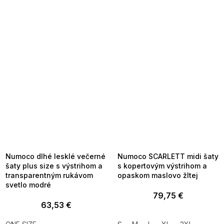
SUMMER SALE -35% ?
SUMMER SALE -35% ?
MMER35:35:EUR:P:f!2026-
G_SUMMER35:35:EUR:P:f!2026-
8-04-09:01,2026-08-10-
08-04-09:01,2026-08-10-
09:00
09:00
Numoco dlhé lesklé večerné
Numoco SCARLETT midi šaty
šaty plus size s výstrihom a
s kopertovým výstrihom a
transparentným rukávom
opaskom maslovo žltej
svetlo modré
79,75 €
63,53 €