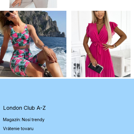
Z
á
p
ä
t
London Club A-Z
i
Magazín: Nosí trendy
e
Vrátenie tovaru