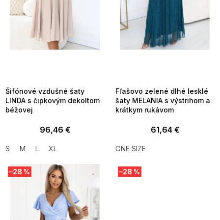
d
u
k
t
o
v
SUMMER SALE -35% ?
SUMMER SALE -35% ?
MMER35:35:EUR:P:f!2026-
G_SUMMER35:35:EUR:P:f!2026-
8-04-09:01,2026-08-10-
08-04-09:01,2026-08-10-
09:00
09:00
Šifónové vzdušné šaty
Fľašovo zelené dlhé lesklé
LINDA s čipkovým dekoltom
šaty MELANIA s výstrihom a
béžovej
krátkym rukávom
96,46 €
61,64 €
S
M
L
XL
ONE SIZE
–28 %
–28 %