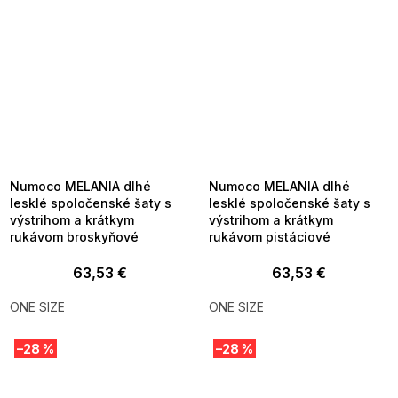
SUMMER SALE -35% ?
SUMMER SALE -35% ?
MMER35:35:EUR:P:f!2026-
G_SUMMER35:35:EUR:P:f!2026-
8-04-09:01,2026-08-10-
08-04-09:01,2026-08-10-
09:00
09:00
Numoco MELANIA dlhé
Numoco MELANIA dlhé
lesklé spoločenské šaty s
lesklé spoločenské šaty s
výstrihom a krátkym
výstrihom a krátkym
rukávom broskyňové
rukávom pistáciové
63,53 €
63,53 €
ONE SIZE
ONE SIZE
–28 %
–28 %