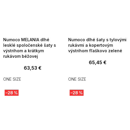
SUMMER SALE -35% ?
SUMMER SALE -35% ?
MMER35:35:EUR:P:f!2026-
G_SUMMER35:35:EUR:P:f!2026-
8-04-09:01,2026-08-10-
08-04-09:01,2026-08-10-
09:00
09:00
Numoco MELANIA dlhé
Numoco dlhé šaty s tylovými
lesklé spoločenské šaty s
rukávmi a kopertovým
výstrihom a krátkym
výstrihom fľaškovo zelené
rukávom béžovej
65,45 €
63,53 €
ONE SIZE
ONE SIZE
–28 %
–28 %