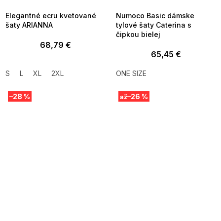
09:00
09:00
Elegantné ecru kvetované
Numoco Basic dámske
šaty ARIANNA
tylové šaty Caterina s
čipkou bielej
68,79 €
65,45 €
S
L
XL
2XL
ONE SIZE
–28 %
–26 %
až