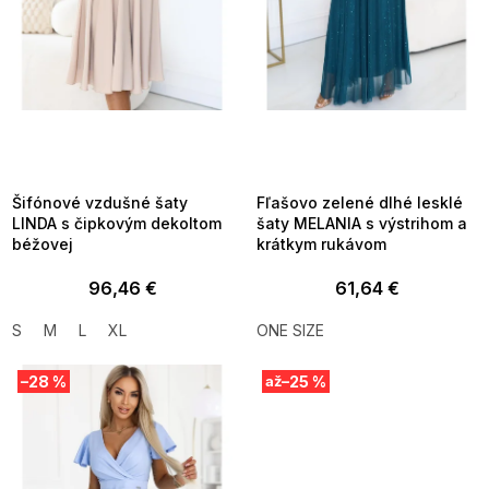
d
u
k
t
o
v
SUMMER SALE -35% ?
SUMMER SALE -35% ?
MMER35:35:EUR:P:f!2026-
G_SUMMER35:35:EUR:P:f!2026-
8-04-09:01,2026-08-10-
08-04-09:01,2026-08-10-
09:00
09:00
Šifónové vzdušné šaty
Fľašovo zelené dlhé lesklé
LINDA s čipkovým dekoltom
šaty MELANIA s výstrihom a
béžovej
krátkym rukávom
96,46 €
61,64 €
S
M
L
XL
ONE SIZE
–28 %
–25 %
až