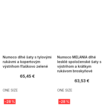
SUMMER SALE -35% ?
SUMMER SALE -35% ?
MMER35:35:EUR:P:f!2026-
G_SUMMER35:35:EUR:P:f!2026-
8-04-09:01,2026-08-10-
08-04-09:01,2026-08-10-
09:00
09:00
Numoco dlhé šaty s tylovými
Numoco MELANIA dlhé
rukávmi a kopertovým
lesklé spoločenské šaty s
výstrihom fľaškovo zelené
výstrihom a krátkym
rukávom broskyňové
65,45 €
63,53 €
ONE SIZE
ONE SIZE
–28 %
–28 %