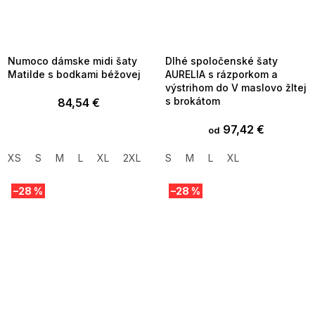
SUMMER SALE -35% ?
SUMMER SALE -35% ?
MMER35:35:EUR:P:f!2026-
G_SUMMER35:35:EUR:P:f!2026-
8-04-09:01,2026-08-10-
08-04-09:01,2026-08-10-
09:00
09:00
Numoco dámske midi šaty
Dlhé spoločenské šaty
Matilde s bodkami béžovej
AURELIA s rázporkom a
výstrihom do V maslovo žltej
s brokátom
84,54 €
97,42 €
od
XS
S
M
L
XL
2XL
S
M
L
XL
–28 %
–28 %