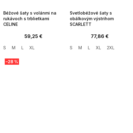
8-04-09:01,2026-08-10-
08-04-09:01,2026-08-10-
09:00
09:00
Béžové šaty s volánmi na
Svetlobéžové šaty s
rukávoch s trblietkami
obálkovým výstrihom
CELINE
SCARLETT
59,25 €
77,86 €
S
M
L
XL
S
M
L
XL
2XL
–28 %