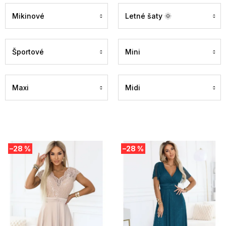
Mikinové
Letné šaty 🌞
Športové
Mini
Maxi
Midi
V
–28 %
–28 %
ý
p
i
s
p
r
o