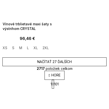
SUMMER SALE -35% ?
MMER35:35:EUR:P:f!2026-
8-04-09:01,2026-08-10-
09:00
Vínové trblietavé maxi šaty s
výstrihom CRYSTAL
96,46 €
XS
S
M
L
XL
2XL
3XL
NAČÍTAŤ 27 ĎALŠÍCH
2717
položiek celkom
O
HORE
v
S
l
1
101
t
á
r
d
á
a
n
k
c
o
i