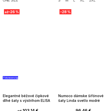
ONE SIZE
S
M
L
XL
2XL
–26 %
–28 %
až
Fotorecenzia
SUMMER SALE -35% ?
SUMMER SALE -35% ?
G_SUMMER35:35:EUR:P:f!2026-
G_SUMMER35:35:EUR:P:f!2026-
08-04-09:01,2026-08-10-
08-04-09:01,2026-08-10-
09:00
09:00
Elegantné béžové čipkové
Numoco dámske šifónové
dlhé šaty s výstrihom ELISA
šaty Linda svetlo modré
103,14 €
96,46 €
od