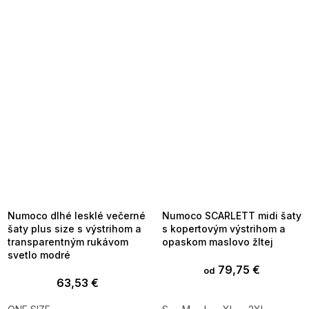
SUMMER SALE -35% ?
SUMMER SALE -35% ?
MMER35:35:EUR:P:f!2026-
G_SUMMER35:35:EUR:P:f!2026-
8-04-09:01,2026-08-10-
08-04-09:01,2026-08-10-
09:00
09:00
Numoco dlhé lesklé večerné
Numoco SCARLETT midi šaty
šaty plus size s výstrihom a
s kopertovým výstrihom a
transparentným rukávom
opaskom maslovo žltej
svetlo modré
79,75 €
od
63,53 €