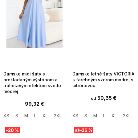
SUMMER SALE -35% ?
SUMMER SALE -35% ?
MMER35:35:EUR:P:f!2026-
G_SUMMER35:35:EUR:P:f!2026-
8-04-09:01,2026-08-10-
08-04-09:01,2026-08-10-
09:00
09:00
Dámske midi šaty s
Dámske letné šaty VICTORIA
prekladaným výstrihom a
s farebným vzorom modrej s
trblietavým efektom svetlo
citrónovou
modrej
50,65 €
od
99,32 €
XS
S
M
L
XL
2XL
XS
S
M
L
XL
2XL
–28 %
–26 %
až