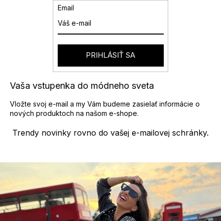
v
e
Email
a
p
n
r
i
v
e
k
y
PRIHLÁSIŤ SA
v
ý
p
Vaša vstupenka do módneho sveta
i
s
Vložte svoj e-mail a my Vám budeme zasielať informácie o
u
nových produktoch na našom e-shope.
Trendy novinky rovno do vašej e-mailovej schránky.