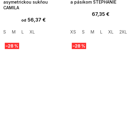
asymetrickou sukňou
a pásikom STEPHANIE
CAMILA
67,35 €
56,37 €
od
S
M
L
XL
XS
S
M
L
XL
2XL
–28 %
–28 %
SUMMER SALE -35% ?
SUMMER SALE -35% ?
MMER35:35:EUR:P:f!2026-
G_SUMMER35:35:EUR:P:f!2026-