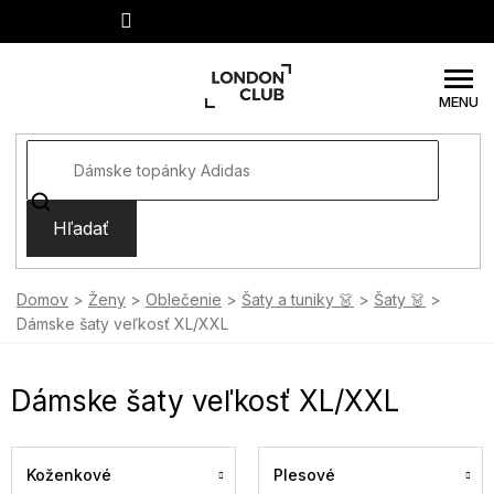
Prejsť
na
obsah
Hľadať
Domov
Ženy
Oblečenie
Šaty a tuniky 👗
Šaty 👗
Dámske šaty veľkosť XL/XXL
Dámske šaty veľkosť XL/XXL
Koženkové
Plesové