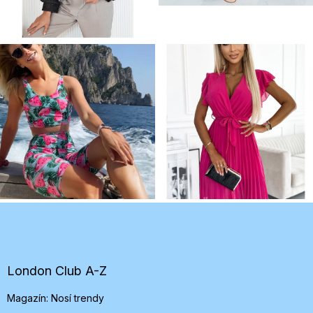
Z
á
p
ä
t
London Club A-Z
i
Magazín: Nosí trendy
e