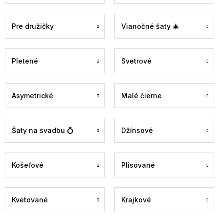
Pre družičky
Vianočné šaty 🎄
Pletené
Svetrové
Asymetrické
Malé čierne
Šaty na svadbu 💍
Džínsové
Košeľové
Plisované
Kvetované
Krajkové