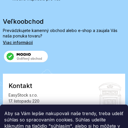
Veľkoobchod
Prevádzkujete kamenný obchod alebo e-shop a zaujala Vás
naša ponuka tovaru?
Viac informácií
Kontakt
EasyStock s.r.o.
17. listopadu 220
549 41 Červený Kostelec
IČ: 07727402, DIČ: CZ07727402
Aby sa Vám lepšie nakupovali naše trendy, treba udeliť
súhlas so spracovaním cookies. Súhlas udelíte
info@londonclub.sk
kliknutím na tlačidlo "súhlasím", alebo si ho môžete v