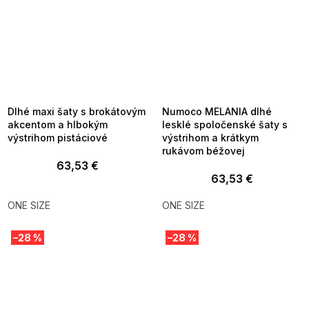
SUMMER SALE -35% ?
SUMMER SALE -35% ?
MMER35:35:EUR:P:f!2026-
G_SUMMER35:35:EUR:P:f!2026-
8-04-09:01,2026-08-10-
08-04-09:01,2026-08-10-
09:00
09:00
Dlhé maxi šaty s brokátovým
Numoco MELANIA dlhé
akcentom a hlbokým
lesklé spoločenské šaty s
výstrihom pistáciové
výstrihom a krátkym
rukávom béžovej
63,53 €
63,53 €
ONE SIZE
ONE SIZE
–28 %
–28 %