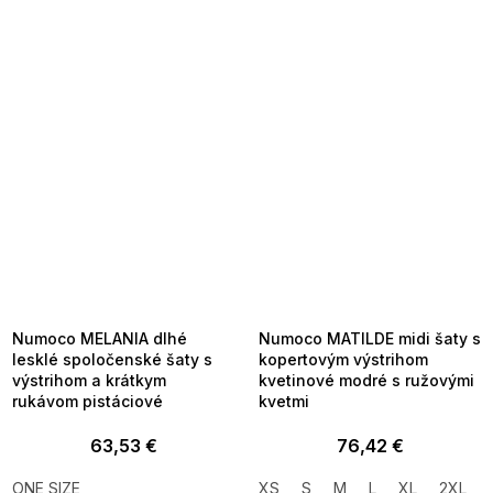
SUMMER SALE -35% ?
SUMMER SALE -35% ?
MMER35:35:EUR:P:f!2026-
G_SUMMER35:35:EUR:P:f!2026-
8-04-09:01,2026-08-10-
08-04-09:01,2026-08-10-
09:00
09:00
Numoco MELANIA dlhé
Numoco MATILDE midi šaty s
lesklé spoločenské šaty s
kopertovým výstrihom
výstrihom a krátkym
kvetinové modré s ružovými
rukávom pistáciové
kvetmi
63,53 €
76,42 €
ONE SIZE
XS
S
M
L
XL
2XL