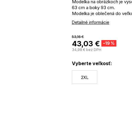
Modelka na obrázkoch je vys
63 cm a boky 93 cm.
Modelka je oblečená do veľko
Materiál: 100% polyester
Detailné informácie
53,16 €
43,03 €
–19 %
34,98 € bez DPH
Vyberte veľkosť:
2XL