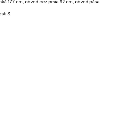
oká 177 cm, obvod cez prsia 92 cm, obvod pása
sti S.
Jednotková
cena: