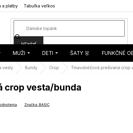
 a platby
Tabuľka veľkostí
Fotorecenzie
Hodnotenie obcho
Hľadať
MUŽI
DETI
ŠATY 👗
FUNKČNÉ OB
košík
a vesty
Bundy
Crop
Tmavobéžová prešívaná crop 
 crop vesta/bunda
odnotenia
Značka:
BASIC