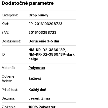
Dodatočné parametre
Kategória
:
Crop bundy
Kód:
FP-2016103298723
EAN
:
2016103298723
Dostupnosť
:
Doručenie 3-5 dní
NM-KR-D2-3869.13P, -
ID
:
NM-KR-D2-3869.13P-dark
beige
Materiál
:
Polyester
Odtiene
Béžová
farieb
:
Príležitosť
:
Každý deň
Sezóna
:
Jeseň
,
Zima
Zloženie
:
100% Polyester