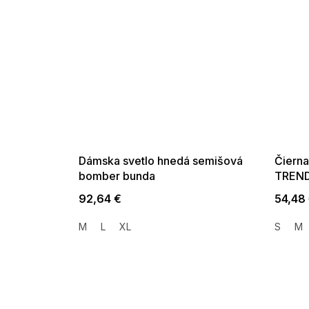
SUMMER SALE -35% ?
SUMMER 
G_SUMMER35:35:EUR:P:f!2026-
G_SUMMER35:
08-04-09:01,2026-08-10-
08-04-09:
09:00
Dámska svetlo hnedá semišová
Čierna
bomber bunda
TREND
92,64 €
54,48
M
L
XL
S
M