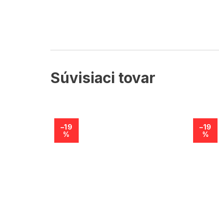
Súvisiaci tovar
–19
–19
%
%