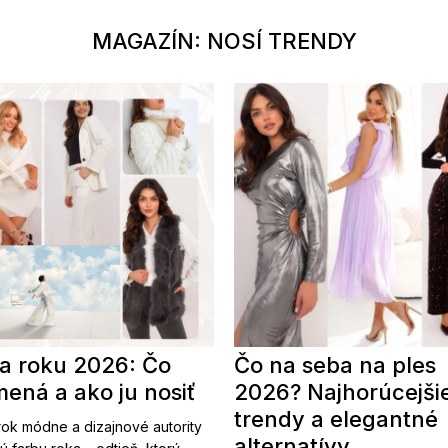
MAGAZÍN: NOSÍ TRENDY
a roku 2026: Čo
Čo na seba na ples
ená a ako ju nosiť
2026? Najhorúcejši
trendy a elegantné
ok módne a dizajnové autority
alternatívy