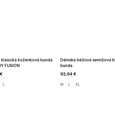
SALE -35% ?
SUMMER SALE -35% ?
35:EUR:P:f!2026-
G_SUMMER35:35:EUR:P:f!2026-
01,2026-08-10-
08-04-09:01,2026-08-10-
09:00
09:00
 klasická koženková bunda
Dámska béžová semišová 
Y FUSION
bunda
 €
92,64 €
L
M
L
XL