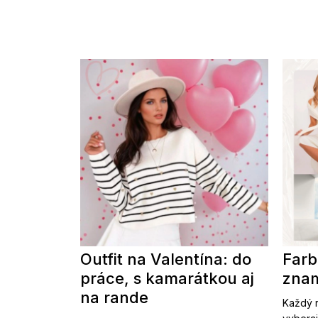
Outfit na Valentína: do
Farb
práce, s kamarátkou aj
znam
na rande
Každý r