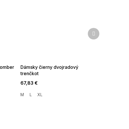
Ďalší
produkt
SUMMER SALE -35% ?
G_SUMMER35:35:EUR:P:f!2026-
08-04-09:01,2026-08-10-
09:00
bomber
Dámsky čierny dvojradový
trenčkot
67,83 €
M
L
XL