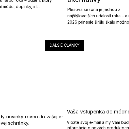
ú farbu roka – odtieň, ktorý
í módu, doplnky, int...
Plesová sezóna je jednou z
najštýlovejších udalostí roka – a
2026 prinesie širšiu škálu možnost
ĎALŠIE ČLÁNKY
Vaša vstupenka do módn
dy novinky rovno do vašej e-
Vložte svoj e-mail a my Vám bud
ovej schránky.
informácie o nových produktoch