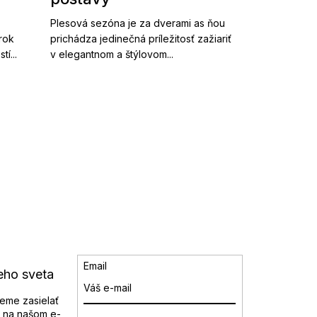
Plesová sezóna je za dverami as ňou
 rok
prichádza jedinečná príležitosť zažiariť
í...
v elegantnom a štýlovom...
Email
eho sveta
eme zasielať
 na našom e-