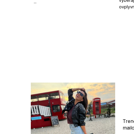
vyberaj
...
ovplyvn
Tren
mail