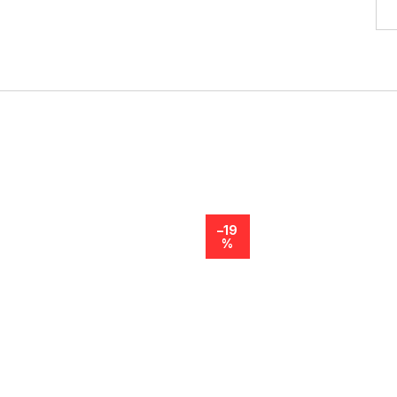
–19
%