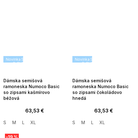
Novinka
SUMMER SALE -35% ?
Novinka
SUMMER SALE -35% ?
G_SUMMER35:35:EUR:P:f!2026-
G_SUMMER35:35:EUR:P:f!2026
08-04-09:01,2026-08-10-
08-04-09:01,2026-08-10-
09:00
09:00
Dámska semišová
Dámska semišová
ramoneska Numoco Basic
ramoneska Numoco Basic
so zipsami kašmírovo
so zipsami čokoládovo
béžová
hnedá
63,53 €
63,53 €
S
M
L
XL
S
M
L
XL
–19 %