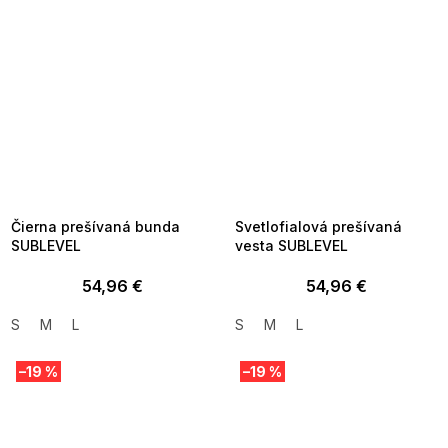
Čierna prešívaná bunda
Svetlofialová prešívaná
SUBLEVEL
vesta SUBLEVEL
54,96 €
54,96 €
S
M
L
S
M
L
–19 %
–19 %