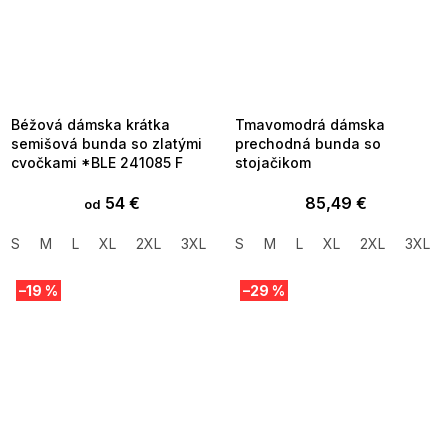
SUMMER SALE -35% ?
SUMMER SALE -35% ?
MMER35:35:EUR:P:f!2026-
G_SUMMER35:35:EUR:P:f!2026-
8-04-09:01,2026-08-10-
08-04-09:01,2026-08-10-
09:00
09:00
Béžová dámska krátka
Tmavomodrá dámska
semišová bunda so zlatými
prechodná bunda so
cvočkami *BLE 241085 F
stojačikom
54 €
85,49 €
od
S
M
L
XL
2XL
3XL
S
M
L
XL
2XL
3XL
–19 %
–29 %