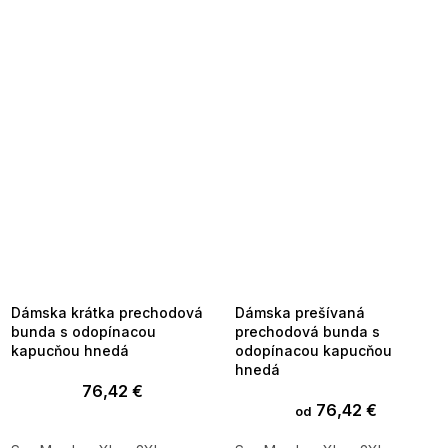
SUMMER SALE -35% ?
SUMMER SALE -35% ?
MMER35:35:EUR:P:f!2026-
G_SUMMER35:35:EUR:P:f!2026-
8-04-09:01,2026-08-10-
08-04-09:01,2026-08-10-
09:00
09:00
Dámska krátka prechodová
Dámska prešívaná
bunda s odopínacou
prechodová bunda s
kapucňou hnedá
odopínacou kapucňou
hnedá
76,42 €
76,42 €
od