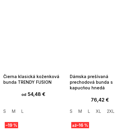
SUMMER SALE -35% ?
SUMMER SALE -35% ?
MMER35:35:EUR:P:f!2026-
G_SUMMER35:35:EUR:P:f!2026-
8-04-09:01,2026-08-10-
08-04-09:01,2026-08-10-
09:00
09:00
Čierna klasická koženková
Dámska prešívaná
bunda TRENDY FUSION
prechodová bunda s
kapucňou hnedá
54,48 €
od
76,42 €
S
M
L
S
M
L
XL
2XL
–19 %
–16 %
až