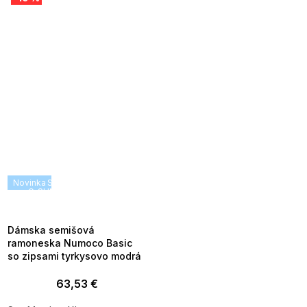
Novinka
SUMMER SALE -35% ?
G_SUMMER35:35:EUR:P:f!2026-
08-04-09:01,2026-08-10-
09:00
Dámska semišová
ramoneska Numoco Basic
so zipsami tyrkysovo modrá
63,53 €