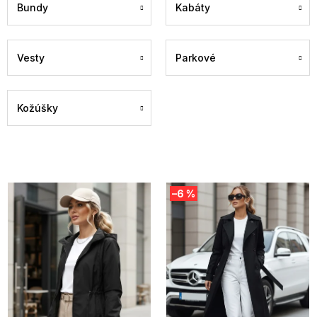
Bundy
Kabáty
Vesty
Parkové
Kožúšky
V
–6 %
ý
p
i
s
p
r
o
d