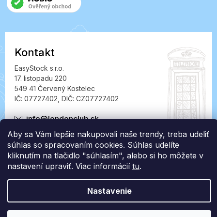
Kontakt
EasyStock s.r.o.
17. listopadu 220
549 41 Červený Kostelec
IČ: 07727402, DIČ: CZ07727402
info@londonclub.sk
Aby sa Vám lepšie nakupovali naše trendy, treba udeliť
súhlas so spracovaním cookies. Súhlas udelíte
kliknutím na tlačidlo "súhlasím", alebo si ho môžete v
nastavení upraviť. Viac informácií
tu
.
Vytvoril Shoptet Premium
Nastavenie
Copyright 2026
LondonClub.sk
. Všetky práva vyhradené.