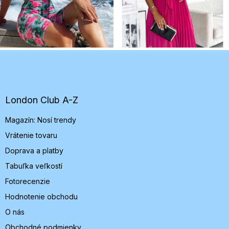
Z
á
p
ä
t
London Club A-Z
i
Magazín: Nosí trendy
e
Vrátenie tovaru
Doprava a platby
Tabuľka veľkostí
Fotorecenzie
Hodnotenie obchodu
O nás
Obchodné podmienky