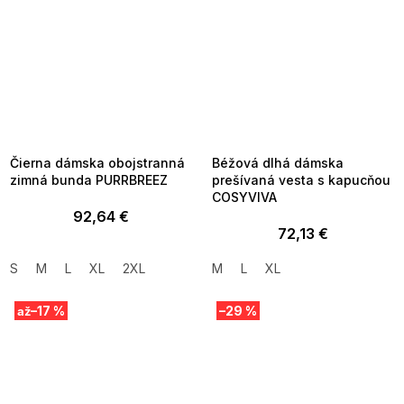
SUMMER SALE -35% ?
SUMMER SALE -35% ?
MMER35:35:EUR:P:f!2026-
G_SUMMER35:35:EUR:P:f!2026-
8-04-09:01,2026-08-10-
08-04-09:01,2026-08-10-
09:00
09:00
Čierna dámska obojstranná
Béžová dlhá dámska
zimná bunda PURRBREEZ
prešívaná vesta s kapucňou
COSYVIVA
92,64 €
72,13 €
S
M
L
XL
2XL
M
L
XL
–17 %
–29 %
až