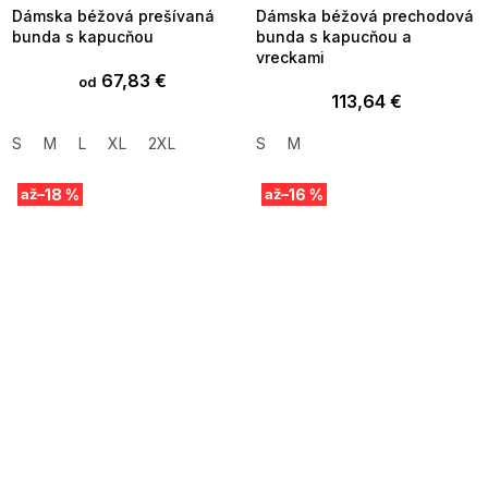
Dámska béžová prešívaná
Dámska béžová prechodová
bunda s kapucňou
bunda s kapucňou a
vreckami
67,83 €
od
113,64 €
S
M
L
XL
2XL
S
M
–18 %
–16 %
až
až
SUMMER SALE -35% ?
SUMMER SALE -35% ?