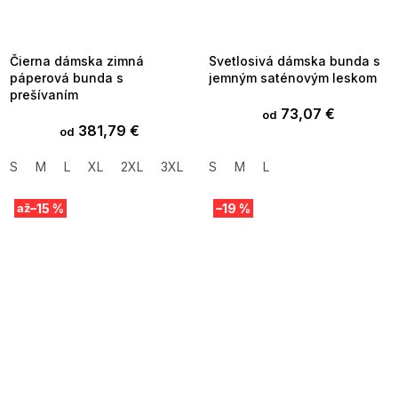
MMER35:35:EUR:P:f!2026-
G_SUMMER35:35:EUR:P:f!2026-
8-04-09:01,2026-08-10-
08-04-09:01,2026-08-10-
09:00
09:00
Čierna dámska zimná
Svetlosivá dámska bunda s
páperová bunda s
jemným saténovým leskom
prešívaním
73,07 €
od
381,79 €
od
S
M
L
XL
2XL
3XL
S
M
L
–15 %
–19 %
až