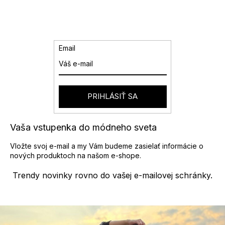
r
d
á
a
n
k
c
o
i
v
e
Email
a
p
n
r
i
v
e
k
y
PRIHLÁSIŤ SA
v
ý
p
Vaša vstupenka do módneho sveta
i
s
Vložte svoj e-mail a my Vám budeme zasielať informácie o
u
nových produktoch na našom e-shope.
Trendy novinky rovno do vašej e-mailovej schránky.