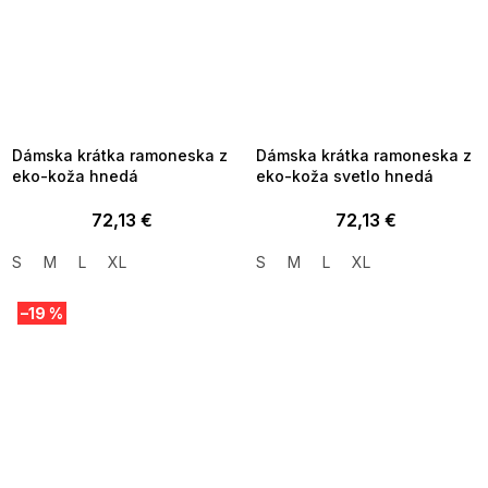
SUMMER SALE -35% ?
SUMMER SALE -35% ?
MMER35:35:EUR:P:f!2026-
G_SUMMER35:35:EUR:P:f!2026-
8-04-09:01,2026-08-10-
08-04-09:01,2026-08-10-
09:00
09:00
Dámska krátka ramoneska z
Dámska krátka ramoneska z
eko-koža hnedá
eko-koža svetlo hnedá
72,13 €
72,13 €
S
M
L
XL
S
M
L
XL
–19 %