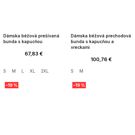
SUMMER SALE -35% ?
SUMMER SALE -35% ?
MMER35:35:EUR:P:f!2026-
G_SUMMER35:35:EUR:P:f!2026-
8-04-09:01,2026-08-10-
08-04-09:01,2026-08-10-
09:00
09:00
Dámska béžová prešívaná
Dámska béžová prechodová
bunda s kapucňou
bunda s kapucňou a
vreckami
67,83 €
100,76 €
S
M
L
XL
2XL
S
M
–19 %
–19 %