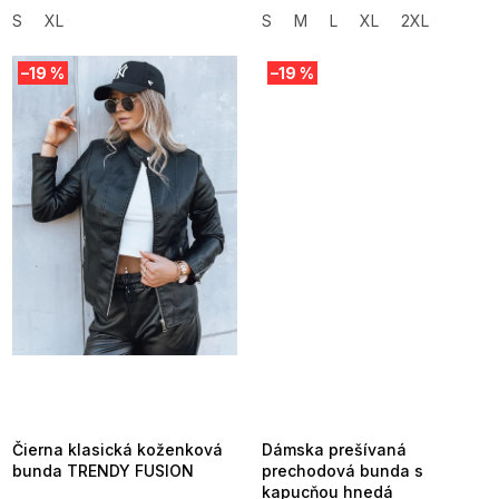
S
XL
S
M
L
XL
2XL
–19 %
–19 %
SUMMER SALE -35% ?
SUMMER SALE -35% ?
MMER35:35:EUR:P:f!2026-
G_SUMMER35:35:EUR:P:f!2026-
8-04-09:01,2026-08-10-
08-04-09:01,2026-08-10-
09:00
09:00
Čierna klasická koženková
Dámska prešívaná
bunda TRENDY FUSION
prechodová bunda s
kapucňou hnedá