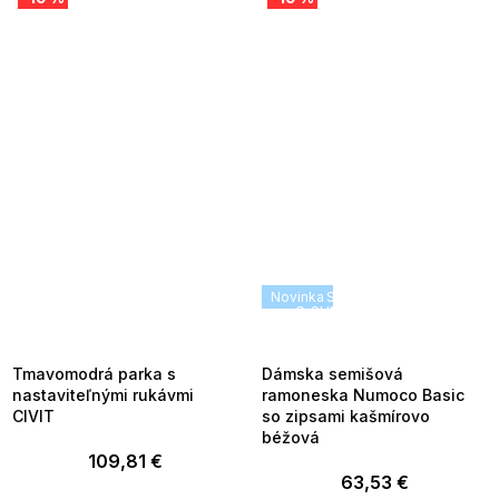
SUMMER SALE -35% ?
Novinka
SUMMER SALE -35% ?
MMER35:35:EUR:P:f!2026-
G_SUMMER35:35:EUR:P:f!2026
8-04-09:01,2026-08-10-
08-04-09:01,2026-08-10-
09:00
09:00
Tmavomodrá parka s
Dámska semišová
nastaviteľnými rukávmi
ramoneska Numoco Basic
CIVIT
so zipsami kašmírovo
béžová
109,81 €
63,53 €