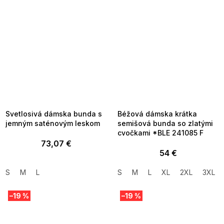
SUMMER SALE -35% ?
SUMMER SALE -35% ?
MMER35:35:EUR:P:f!2026-
G_SUMMER35:35:EUR:P:f!2026-
8-04-09:01,2026-08-10-
08-04-09:01,2026-08-10-
09:00
09:00
Svetlosivá dámska bunda s
Béžová dámska krátka
jemným saténovým leskom
semišová bunda so zlatými
cvočkami *BLE 241085 F
73,07 €
54 €
S
M
L
S
M
L
XL
2XL
3XL
–19 %
–19 %