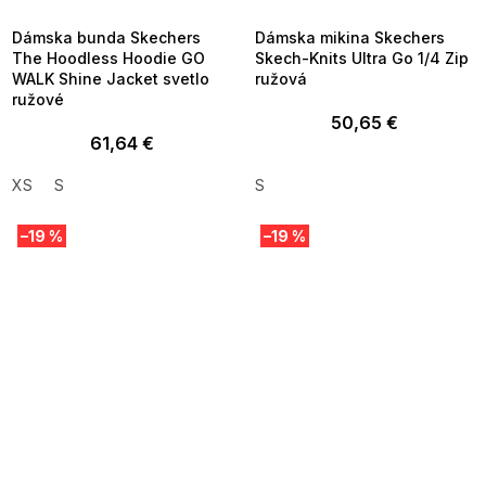
09:00
09:00
Dámska bunda Skechers
Dámska mikina Skechers
The Hoodless Hoodie GO
Skech-Knits Ultra Go 1/4 Zip
WALK Shine Jacket svetlo
ružová
ružové
50,65 €
61,64 €
XS
S
S
–19 %
–19 %