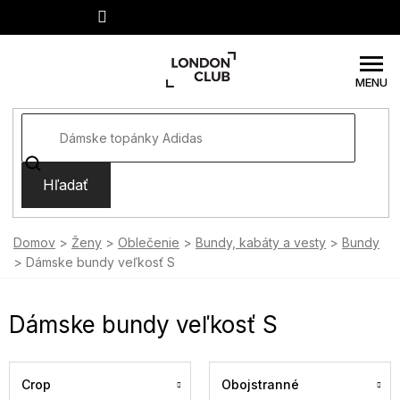
Prejsť
na
obsah
Hľadať
Domov
Ženy
Oblečenie
Bundy, kabáty a vesty
Bundy
Dámske bundy veľkosť S
Dámske bundy veľkosť S
Crop
Obojstranné