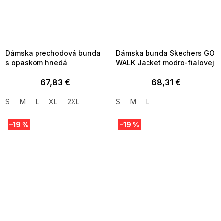
SUMMER SALE -35% ?
SUMMER SALE -35% ?
MMER35:35:EUR:P:f!2026-
G_SUMMER35:35:EUR:P:f!2026-
8-04-09:01,2026-08-10-
08-04-09:01,2026-08-10-
09:00
09:00
Dámska prechodová bunda
Dámska bunda Skechers GO
s opaskom hnedá
WALK Jacket modro-fialovej
67,83 €
68,31 €
S
M
L
XL
2XL
S
M
L
–19 %
–19 %