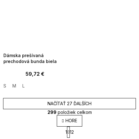
SUMMER SALE -35% ?
MMER35:35:EUR:P:f!2026-
8-04-09:01,2026-08-10-
09:00
Dámska prešívaná
prechodová bunda biela
59,72 €
S
M
L
NAČÍTAŤ 27 ĎALŠÍCH
299
položiek celkom
O
HORE
v
S
l
1
12
t
á