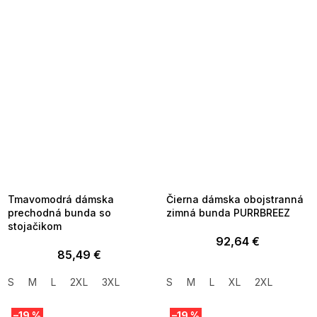
SUMMER SALE -35% ?
SUMMER SALE -35% ?
MMER35:35:EUR:P:f!2026-
G_SUMMER35:35:EUR:P:f!2026-
8-04-09:01,2026-08-10-
08-04-09:01,2026-08-10-
09:00
09:00
Tmavomodrá dámska
Čierna dámska obojstranná
prechodná bunda so
zimná bunda PURRBREEZ
stojačikom
92,64 €
85,49 €
S
M
L
2XL
3XL
S
M
L
XL
2XL
–19 %
–19 %