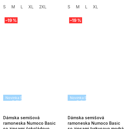
S
M
L
XL
2XL
S
M
L
XL
–19 %
–19 %
Novinka
SUMMER SALE -35% ?
Novinka
SUMMER SALE -35% ?
G_SUMMER35:35:EUR:P:f!2026-
G_SUMMER35:35:EUR:P:f!2026
08-04-09:01,2026-08-10-
08-04-09:01,2026-08-10-
09:00
09:00
Dámska semišová
Dámska semišová
ramoneska Numoco Basic
ramoneska Numoco Basic
so zipsami čokoládovo
so zipsami tyrkysovo modrá