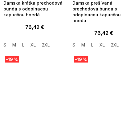
Dámska krátka prechodová
Dámska prešívaná
bunda s odopínacou
prechodová bunda s
kapucňou hnedá
odopínacou kapucňou
hnedá
76,42 €
76,42 €
S
M
L
XL
2XL
S
M
L
XL
2XL
–19 %
–19 %